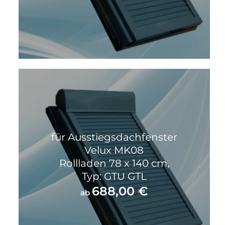
für Ausstiegsdachfenster
Velux MK08
Rollladen 78 x 140 cm,
Typ: GTU GTL
688,00
€
ab