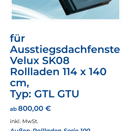
für
Ausstiegsdachfenster
Velux SK08
Rollladen 114 x 140
cm,
Typ: GTL GTU
800,00
€
ab
inkl. MwSt.
Außen-Rollladen Serie 100,