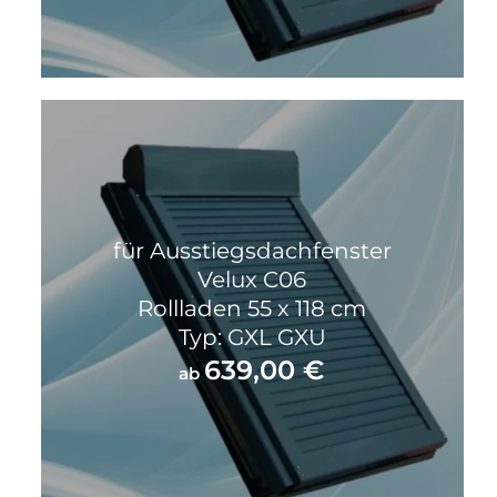
für Ausstiegsdachfenster
Velux C06
Rollladen 55 x 118 cm
Typ: GXL GXU
639,00
€
ab