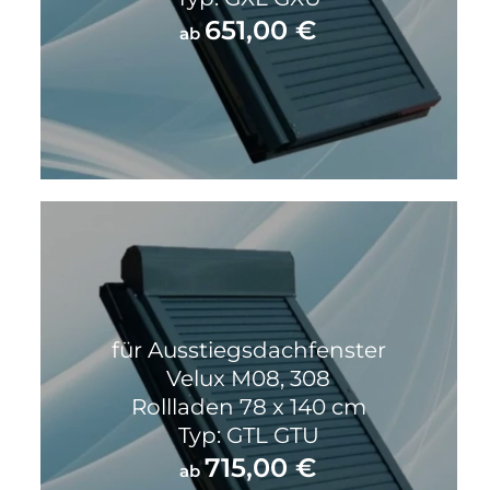
651,00
€
ab
für Ausstiegsdachfenster
Velux M08, 308
Rollladen 78 x 140 cm
Typ: GTL GTU
715,00
€
ab