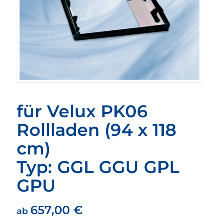
für Velux PK06
Rollladen (94 x 118
cm)
Typ: GGL GGU GPL
GPU
657,00
€
ab