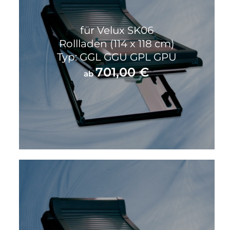
für Velux SK06
Rollladen (114 x 118 cm)
Typ: GGL GGU GPL GPU
701,00
€
ab