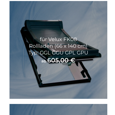
für Velux FK08
Rollladen (66 x 140 cm)
Typ: GGL GGU GPL GPU
605,00
€
ab