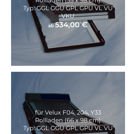
Rollladen (55 x 98 cm)
Typ: GGL GGU GPL GPU VL VU
VKU
534,00
€
ab
für Velux F04, 204, Y33
Rollladen (66 x 98 cm)
Typ: GGL GGU GPL GPU VL VU