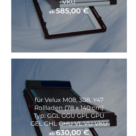
VKU
585,00
€
ab
für Velux M08, 308, Y47
Rollladen (78 x 140 cm)
Typ: GGL GGU GPL GPU
GEL GHL GHU VL VU VKU
630,00
€
ab