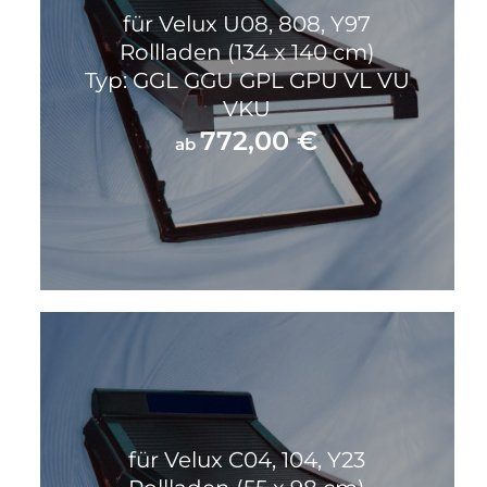
für Velux U08, 808, Y97
Rollladen (134 x 140 cm)
Typ: GGL GGU GPL GPU VL VU
VKU
772,00
€
ab
für Velux C04, 104, Y23