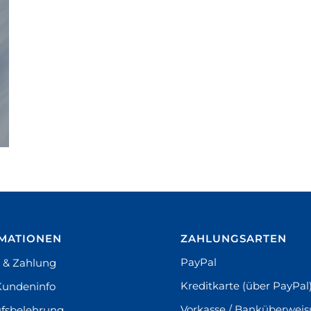
MATIONEN
ZAHLUNGSARTEN
PayPal
 & Zahlung
Kreditkarte (über PayPal
Kundeninfo
Vorkasse / Banküberwei
fsbelehrung