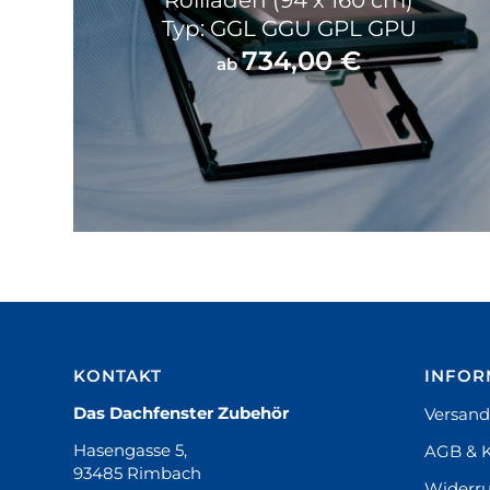
Rollladen (94 x 160 cm)
Typ: GGL GGU GPL GPU
734,00
€
ab
KONTAKT
INFOR
Das Dachfenster Zubehör
Versand
Hasengasse 5,
AGB & 
93485 Rimbach
Widerru