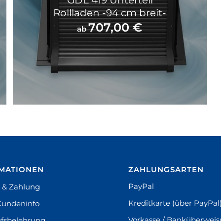
GDL 419 Unterteil
Rollladen -94 cm breit-
707,00
€
ab
MATIONEN
ZAHLUNGSARTEN
PayPal
 & Zahlung
Kreditkarte (über PayPal
Kundeninfo
Vorkasse / Banküberwei
fsbelehrung