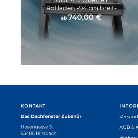
GDL 419 Oberteil
Rollladen -94 cm breit-
740,00
€
ab
KONTAKT
INFOR
Das Dachfenster Zubehör
Versand
Hasengasse 5,
AGB & 
93485 Rimbach
Widerru